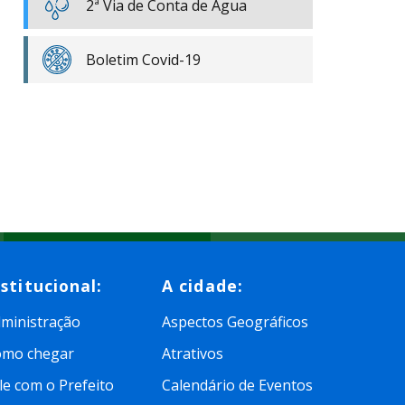
2ª Via de Conta de Água
Boletim Covid-19
nstitucional:
A cidade:
ministração
Aspectos Geográficos
omo chegar
Atrativos
le com o Prefeito
Calendário de Eventos