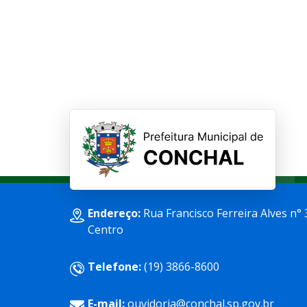
Endereço:
Rua Francisco Ferreira Alves n° 
Centro
Telefone:
(19) 3866-8600
E-mail:
ouvidoria@conchal.sp.gov.br