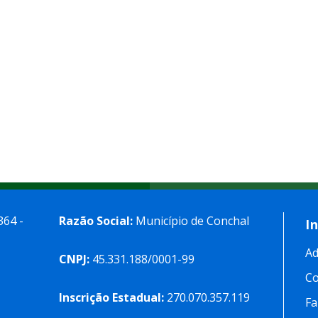
364 -
Razão Social:
Município de Conchal
I
Ad
CNPJ:
45.331.188/0001-99
C
Inscrição Estadual:
270.070.357.119
Fa