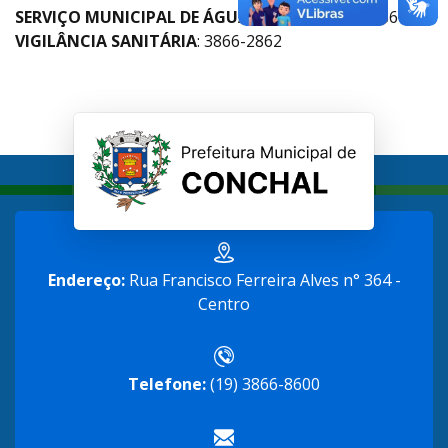
SERVIÇO MUNICIPAL DE ÁGUA E ESGOTO
: 3866-8600
VIGILÂNCIA SANITÁRIA
: 3866-2862
Endereço:
Rua Francisco Ferreira Alves n° 364 -
Centro
Telefone:
(19) 3866-8600