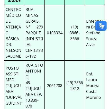
SAUDE
CENTRO
RUA
MÉDICO
MINAS
DE
GERAIS,
Enfermei
ATENÇÃ
Nº 279
(19)
ra Bruna
O
PARQUE
0108324
3866-
Stefane
BÁSICA
INDUSTR
8666
Souza
DR.
IAL
Alves
NELSON
CEP:13.83
SALOMÉ
6-172
RUA STO
POSTO
ANTONI
ASSIST.
Enf.
O,
MED
Laura
48
(19) 3866
TUJUGU
2061708
Marina
TUJUGU
2312
ABA
Costa
ABA CEP:
“DURVAL
Moreno
13.839-
GUIDINI”
970