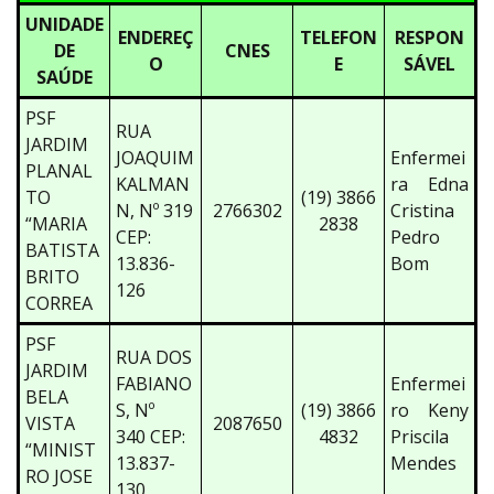
UNIDADE
ENDEREÇ
TELEFON
RESPON
DE
CNES
O
E
SÁVEL
SAÚDE
PSF
RUA
JARDIM
JOAQUIM
Enfermei
PLANAL
KALMAN
ra Edna
TO
(19) 3866
N, Nº 319
2766302
Cristina
“MARIA
2838
CEP:
Pedro
BATISTA
13.836-
Bom
BRITO
126
CORREA
PSF
RUA DOS
JARDIM
FABIANO
Enfermei
BELA
S, Nº
(19) 3866
ro Keny
VISTA
2087650
340 CEP:
4832
Priscila
“MINIST
13.837-
Mendes
RO JOSE
130