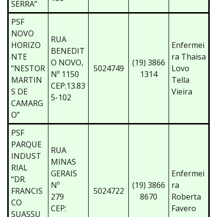
SERRA”
PSF
NOVO
RUA
HORIZO
Enfermei
BENEDIT
NTE
ra Thaisa
O NOVO,
(19) 3866
“NESTOR
5024749
Lovo
Nº 1150
1314
MARTIN
Tella
CEP:13.83
S DE
Vieira
5-102
CAMARG
O”
PSF
PARQUE
RUA
INDUST
MINAS
RIAL
GERAIS
Enfermei
“DR.
Nº
(19) 3866
ra
FRANCIS
5024722
279
8670
Roberta
CO
CEP:
Favero
SUASSU