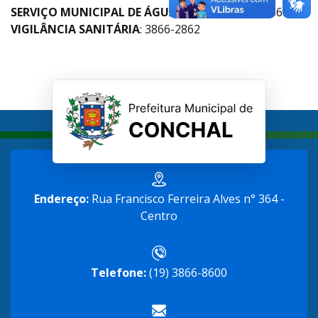
SERVIÇO MUNICIPAL DE ÁGUA E ESGOTO
: 3866-8600
VIGILÂNCIA SANITÁRIA
: 3866-2862
Endereço:
Rua Francisco Ferreira Alves n° 364 -
Centro
Telefone:
(19) 3866-8600