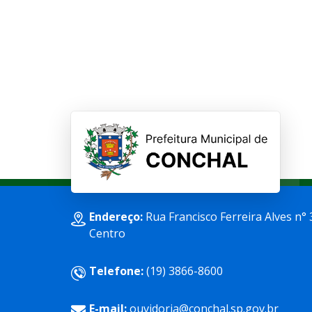
Endereço:
Rua Francisco Ferreira Alves n° 
Centro
Telefone:
(19) 3866-8600
E-mail:
ouvidoria@conchal.sp.gov.br