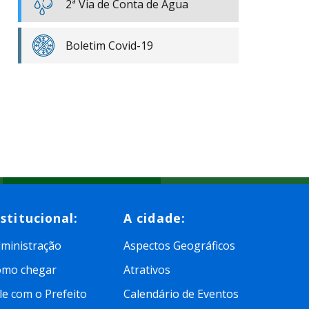
2ª Via de Conta de Água
Boletim Covid-19
nstitucional:
A cidade:
ministração
Aspectos Geográficos
omo chegar
Atrativos
le com o Prefeito
Calendário de Eventos