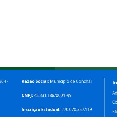
364 -
Razão Social:
Município de Conchal
I
Ad
CNPJ:
45.331.188/0001-99
C
Inscrição Estadual:
270.070.357.119
Fa