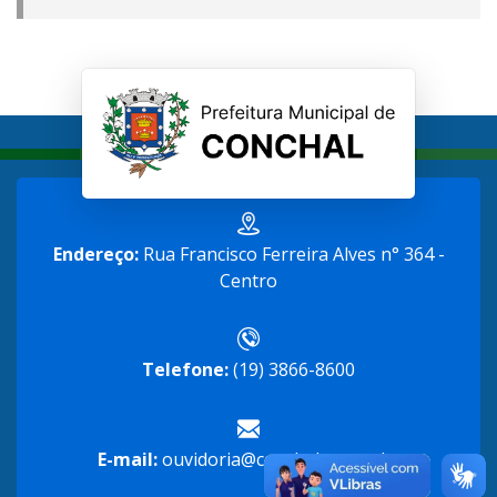
Endereço:
Rua Francisco Ferreira Alves n° 364 -
Centro
Telefone:
(19) 3866-8600
E-mail:
ouvidoria@conchal.sp.gov.br