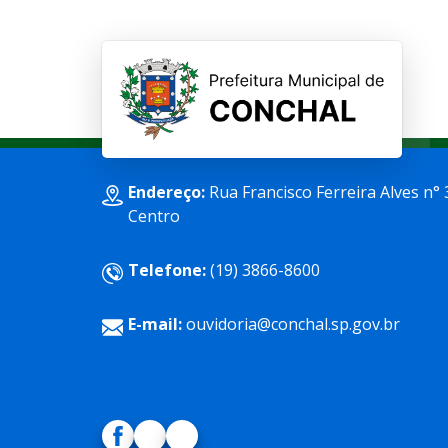
Endereço:
Rua Francisco Ferreira Alves n° 
Centro
Telefone:
(19) 3866-8600
E-mail:
ouvidoria@conchal.sp.gov.br