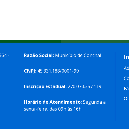
364 -
Razão Social:
Município de Conchal
I
Ad
CNPJ:
45.331.188/0001-99
C
Inscrição Estadual:
270.070.357.119
Fa
Ou
Horário de Atendimento:
Segunda a
sexta-feira, das 09h às 16h