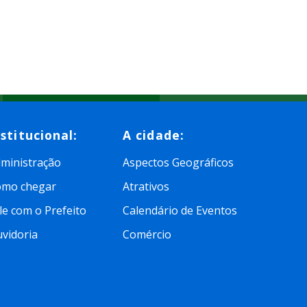
nstitucional:
A cidade:
ministração
Aspectos Geográficos
omo chegar
Atrativos
le com o Prefeito
Calendário de Eventos
vidoria
Comércio