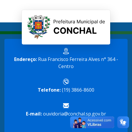
Endereço:
Rua Francisco Ferreira Alves n° 364 -
Centro
Telefone:
(19) 3866-8600
E-mail:
ouvidoria@conchal.sp.gov.br