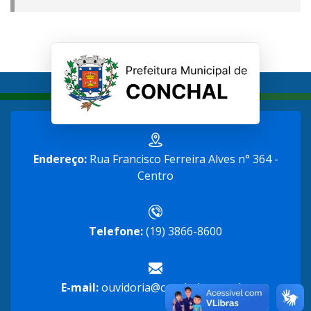
Endereço:
Rua Francisco Ferreira Alves n° 364 -
Centro
Telefone:
(19) 3866-8600
E-mail:
ouvidoria@conchal.sp.gov.br