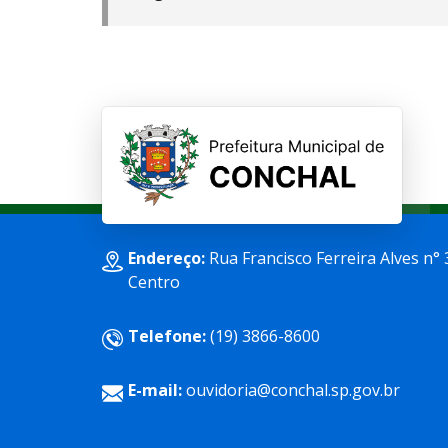
Endereço:
Rua Francisco Ferreira Alves n° 
Centro
Telefone:
(19) 3866-8600
E-mail:
ouvidoria@conchal.sp.gov.br