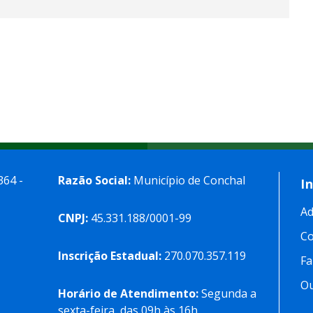
364 -
Razão Social:
Município de Conchal
I
Ad
CNPJ:
45.331.188/0001-99
C
Inscrição Estadual:
270.070.357.119
Fa
Ou
Horário de Atendimento:
Segunda a
sexta-feira, das 09h às 16h