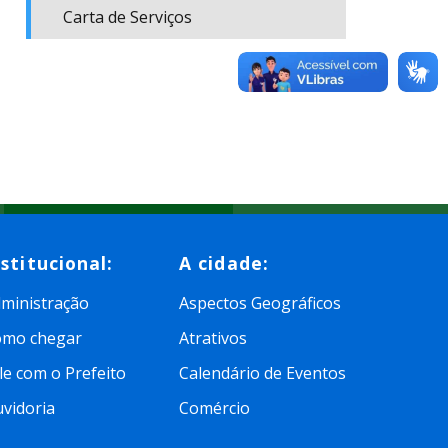
Carta de Serviços
nstitucional:
A cidade:
ministração
Aspectos Geográficos
omo chegar
Atrativos
le com o Prefeito
Calendário de Eventos
vidoria
Comércio