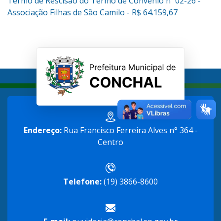
Termo de Rescisão do Termo de Convênio nº 02-26 -
Associação Filhas de São Camilo - R$ 64.159,67
Endereço:
Rua Francisco Ferreira Alves n° 364 -
Centro
Telefone:
(19) 3866-8600