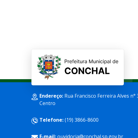
Endereço:
Rua Francisco Ferreira Alves n° 
Centro
Telefone:
(19) 3866-8600
E-mail:
ouvidoria@conchal.sp.gov.br