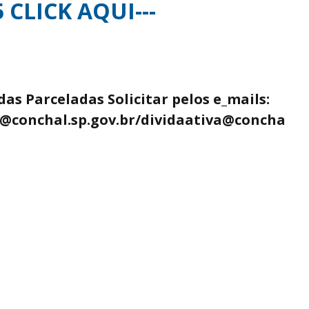
 CLICK AQUI---
as Parceladas Solicitar pelos e_mails:
s@conchal.sp.gov.br/dividaativa@concha