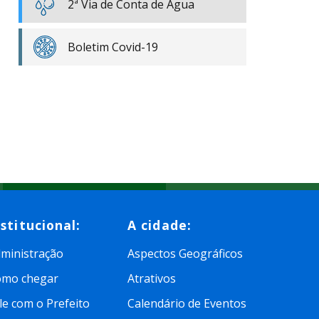
2ª Via de Conta de Água
Boletim Covid-19
nstitucional:
A cidade:
ministração
Aspectos Geográficos
omo chegar
Atrativos
le com o Prefeito
Calendário de Eventos