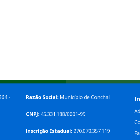
364 -
Razão Social:
Município de Conchal
I
Ad
CNPJ:
45.331.188/0001-99
C
Inscrição Estadual:
270.070.357.119
Fa