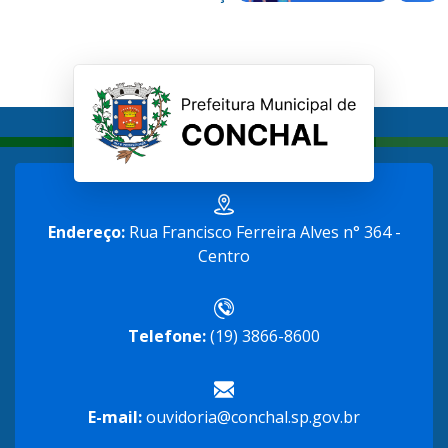
Endereço:
Rua Francisco Ferreira Alves n° 364 -
Centro
Telefone:
(19) 3866-8600
E-mail:
ouvidoria@conchal.sp.gov.br