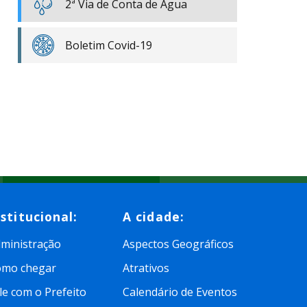
2ª Via de Conta de Água
Boletim Covid-19
nstitucional:
A cidade:
ministração
Aspectos Geográficos
omo chegar
Atrativos
le com o Prefeito
Calendário de Eventos