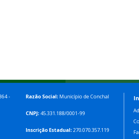
364 -
Razão Social:
Município de Conchal
I
Ad
CNPJ:
45.331.188/0001-99
C
Inscrição Estadual:
270.070.357.119
Fa