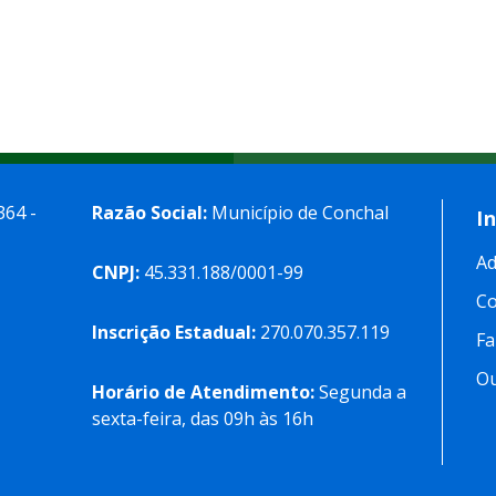
364 -
Razão Social:
Município de Conchal
I
Ad
CNPJ:
45.331.188/0001-99
C
Inscrição Estadual:
270.070.357.119
Fa
Ou
Horário de Atendimento:
Segunda a
sexta-feira, das 09h às 16h