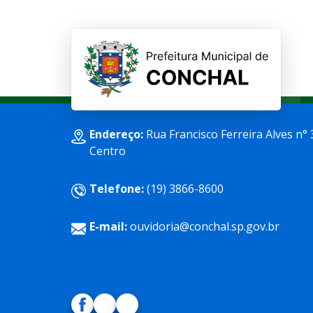
Endereço:
Rua Francisco Ferreira Alves n° 
Centro
Telefone:
(19) 3866-8600
E-mail:
ouvidoria@conchal.sp.gov.br