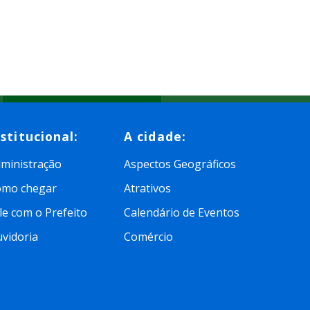
nstitucional:
A cidade:
ministração
Aspectos Geográficos
omo chegar
Atrativos
le com o Prefeito
Calendário de Eventos
vidoria
Comércio