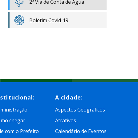
2ª Via de Conta de Água
Boletim Covid-19
nstitucional:
A cidade:
ministração
Aspectos Geográficos
omo chegar
Atrativos
le com o Prefeito
Calendário de Eventos