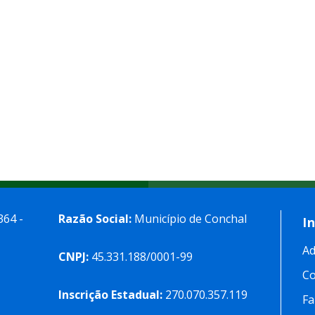
364 -
Razão Social:
Município de Conchal
I
Ad
CNPJ:
45.331.188/0001-99
C
Inscrição Estadual:
270.070.357.119
Fa