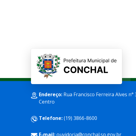
Endereço:
Rua Francisco Ferreira Alves n° 
Centro
Telefone:
(19) 3866-8600
E-mail:
ouvidoria@conchal.sp.gov.br