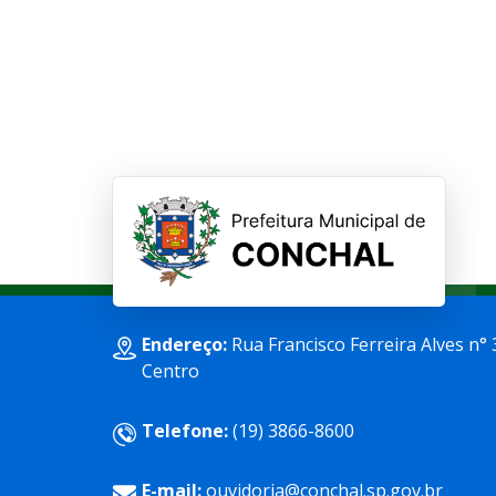
Endereço:
Rua Francisco Ferreira Alves n° 
Centro
Telefone:
(19) 3866-8600
E-mail:
ouvidoria@conchal.sp.gov.br