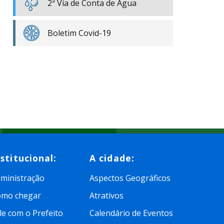
2ª Via de Conta de Água
Boletim Covid-19
nstitucional:
A cidade:
ministração
Aspectos Geográficos
omo chegar
Atrativos
le com o Prefeito
Calendário de Eventos