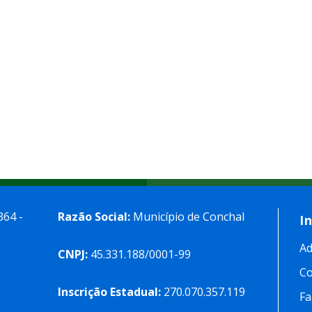
364 -
Razão Social:
Município de Conchal
I
Ad
CNPJ:
45.331.188/0001-99
C
Inscrição Estadual:
270.070.357.119
Fa