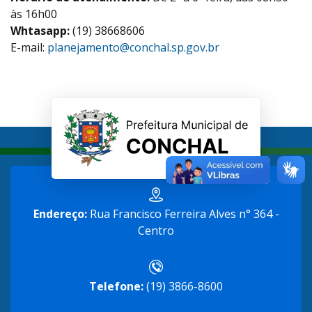
às 16h00
Whtasapp:
(19) 38668606
E-mail:
planejamento@conchal.sp.gov.br
Endereço:
Rua Francisco Ferreira Alves n° 364 -
Centro
Telefone:
(19) 3866-8600