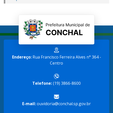
Endereço:
Rua Francisco Ferreira Alves n° 364 -
Centro
Telefone:
(19) 3866-8600
E-mail:
ouvidoria@conchal.sp.gov.br