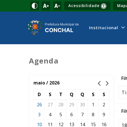
Acessibilidade
Mapa
Institucional
Agenda
Fi
maio / 2026
D
S
T
Q
Q
S
S
26
27
28
29
30
1
2
Fi
3
4
5
6
7
8
9
10
11
12
13
14
15
16