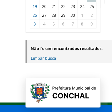
19
20
21
22
23
24
25
26
27
28
29
30
1
2
3
4
5
6
7
8
9
Não foram encontrados resultados.
Limpar busca