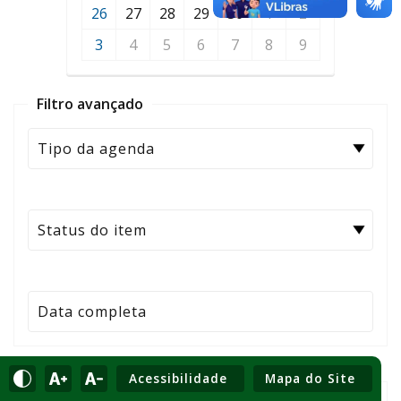
26
27
28
29
30
1
2
3
4
5
6
7
8
9
Filtro avançado
Filtre apenas por valores específicos de uma
Acessibilidade
Mapa do Site
data