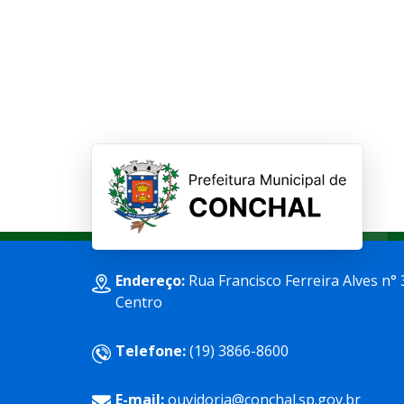
Endereço:
Rua Francisco Ferreira Alves n° 
Centro
Telefone:
(19) 3866-8600
E-mail:
ouvidoria@conchal.sp.gov.br