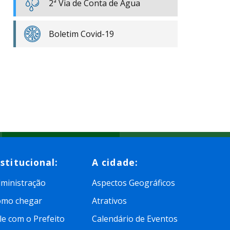
2ª Via de Conta de Água
Boletim Covid-19
nstitucional:
A cidade:
ministração
Aspectos Geográficos
omo chegar
Atrativos
le com o Prefeito
Calendário de Eventos