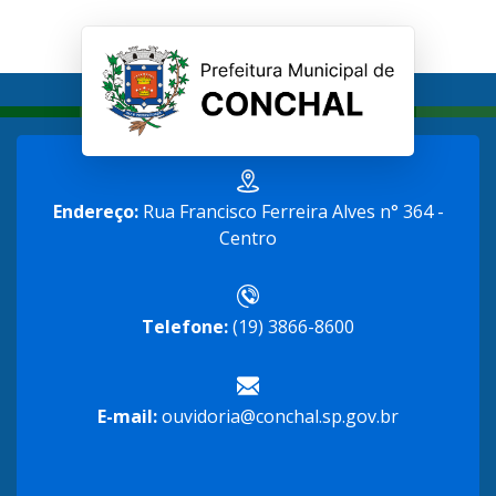
Endereço:
Rua Francisco Ferreira Alves n° 364 -
Centro
Telefone:
(19) 3866-8600
E-mail:
ouvidoria@conchal.sp.gov.br